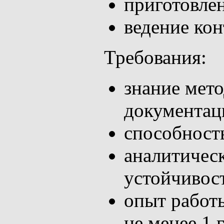
приготовлен
ведение ко
Требования:
знание мето
документац
способност
аналитичес
устойчивос
опыт работ
не менее 1 г