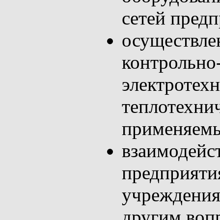
сетей пред
осуществле
контрольно
электротех
теплотехни
применяемы
взаимодейс
предприяти
учреждения
другим воп