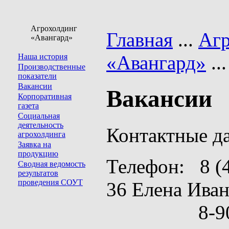
Агрохолдинг
Главная
...
Агр
«Авангард»
«Авангард»
..
Наша история
Производственные
показатели
Вакансии
Вакансии
Корпоративная
газета
Социальная
деятельность
Контактные 
агрохолдинга
Заявка на
продукцию
Телефон: 8 (4
Сводная ведомость
результатов
проведения СОУТ
36 Елена Ива
8-905-717