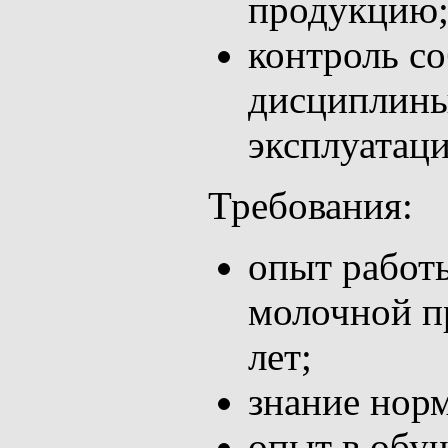
продукцию
контроль с
дисциплины
эксплуатац
Требования:
опыт работы
молочной п
лет;
знание нор
опыт в обуч