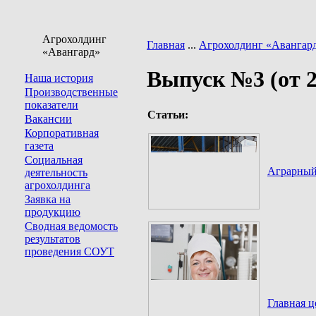
Агрохолдинг
Главная
...
Агрохолдинг «Авангар
«Авангард»
Выпуск №3 (от 2
Наша история
Производственные
показатели
Статьи:
Вакансии
Корпоративная
газета
Социальная
Аграрный
деятельность
агрохолдинга
Заявка на
продукцию
Сводная ведомость
результатов
проведения СОУТ
Главная ц