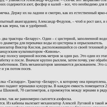
В них содержится азот, фосфор и калий – все, что необходимо дл
ечка. Держу их на ладони и смотрю, как их естественный ярк
опытный авангардовец Александр Федулов, – чтоб и рост шел, и 
 как зерна, так и удобрений.
 два трактора «Беларус». Один – с цистерной, заполненной вод
 диаметра для перекачки воды из цистерны в опрыскиватель.
анизатор Виктор Кислов, расположившийся со своей техникой ря
французским культиватором «Кивонь».
ожу полосу шириной восемь метров за один раз. Это один из эт
аботку и после. Вначале крупно рыхлим, затем почву, уже обра
 работников. Пять механизаторов занимаются дискованием. Это са
 и уж потом посев.
лка «Гаспардо». Трактор «Беларус», к которому она прицеплена,
рно падают зернышки кукурузы. В каждую емкость помещается 2
ы Шаховой, 70 сантиметров, а промежуток между зернами в ряду 
лке, так же равномерно сыплется азофоска.
тся. Из кабины вылезает механизатор Алексей Луговой в такой же