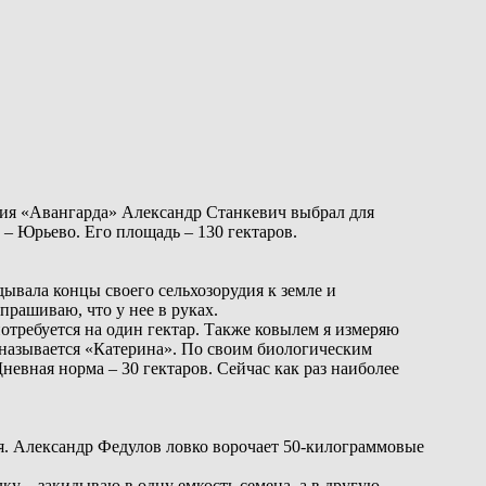
ния «Авангарда» Александр Станкевич выбрал для
– Юрьево. Его площадь – 130 гектаров.
дывала концы своего сельхозорудия к земле и
прашиваю, что у нее в руках.
потребуется на один гектар. Также ковылем я измеряю
 называется «Катерина». По своим биологическим
невная норма – 30 гектаров. Сейчас как раз наиболее
я. Александр Федулов ловко ворочает 50-килограммовые
лку – закидываю в одну емкость семена, а в другую –