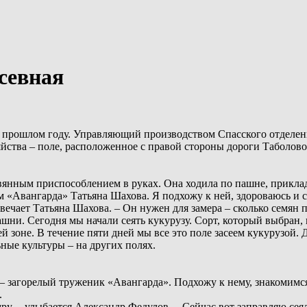
севная
в прошлом году. Управляющий производством Спасского отделе
ства – поле, расположенное с правой стороны дороги Таболово 
евянным приспособлением в руках. Она ходила по пашне, прикла
ом «Авангарда» Татьяна Шахова. Я подхожу к ней, здороваюсь и с
твечает Татьяна Шахова. – Он нужен для замера – сколько семян 
шни. Сегодня мы начали сеять кукурузу. Сорт, который выбран,
 зоне. В течение пяти дней мы все это поле засеем кукурузой. Д
ьные культуры – на других полях.
– загорелый труженик «Авангарда». Подхожу к нему, знакомимс
.
умру, – улыбается Александр Федулов. – Сейчас вот заправляю сея