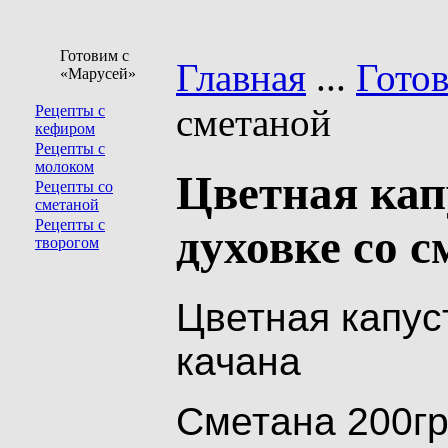
Готовим с
Главная
...
Гото
«Марусей»
сметаной
Рецепты с
кефиром
Рецепты с
молоком
Цветная кап
Рецепты со
сметаной
Рецепты с
духовке со 
творогом
Цветная капус
качана
Сметана 200г