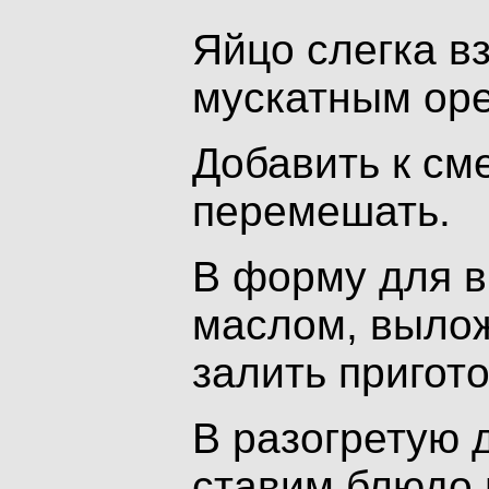
Яйцо слегка в
мускатным оре
Добавить к см
перемешать.
В форму для в
маслом, вылож
залить пригот
В разогретую д
ставим блюдо 